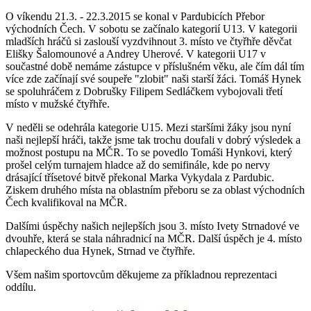
O víkendu 21.3. - 22.3.2015 se konal v Pardubicích Přebor
východních Čech. V sobotu se začínalo kategorií U13. V kategorii
mladších hráčů si zaslouší vyzdvihnout 3. místo ve čtyřhře děvčat
Elišky Šalomounové a Andrey Uherové. V kategorii U17 v
součastné době nemáme zástupce v příslušném věku, ale čím dál tím
více zde začínají své soupeře "zlobit" naši starší žáci. Tomáš Hynek
se spoluhráčem z Dobrušky Filipem Sedláčkem vybojovali třetí
místo v mužské čtyřhře.
V neděli se odehrála kategorie U15. Mezi staršími žáky jsou nyní
naši nejlepší hráči, takže jsme tak trochu doufali v dobrý výsledek a
možnost postupu na MČR. To se povedlo Tomáši Hynkovi, který
prošel celým turnajem hladce až do semifinále, kde po nervy
drásající třísetové bitvě překonal Marka Vykydala z Pardubic.
Ziskem druhého místa na oblastním přeboru se za oblast východních
Čech kvalifikoval na MČR.
Dalšími úspěchy našich nejlepších jsou 3. místo Ivety Strnadové ve
dvouhře, která se stala náhradnicí na MČR. Další úspěch je 4. místo
chlapeckého dua Hynek, Strnad ve čtyřhře.
Všem našim sportovcům děkujeme za příkladnou reprezentaci
oddílu.