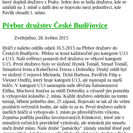
který doplnil družstvo z Prahy. Jeden den se hrála družstva, kde se
umístili na 3. místě a další den se bojovalo mezi jednotlivci, kde
Pavlík obsadil 1. místo.
Přebor družstev České Budějovice
Zveřejněno: 28. květen 2015
Hráči z našeho oddílu odjeli 16.5.2015 na Přebor družstev do
Českých Budějovic. Přebor se koná každoročně pro kategorie U13
a U15. Naši svěřenci postavili dvě družstva ve věkové kategorii
U15. První družstvo bylo ve složení: Hynek Tomáš, Strnad Tomáš,
Strnadová Iveta a Kubečková Tereza s Dobrušky. Druhý oddíl byl
ve složení: Cvejnová Michaela, Tichá Barbora, Pavlíček Filip a
Viesner Ondřej, který hraje kategorii U13, ale nastoupil za starší
hráče. V kategorii U13 nastoupila naše děvčata Šalomounová
Eliška, Muchová Justýna za oddíl Dobrušky a výrazně jim pomohla
k vybojování krásného 2. místa. Každé družstvo odehrálo na tomto
turnaji, během jediného dne, 25 zápasů. Bojovalo se tak až do velmi
pozdních večerních hodin, ale stálo to za to. První družstvo našich
starších hráčů si vybojovalo 1. místo po přesvědčivém výkonu.
Zejména potěšila porážka favorizovaných Klimkovic, které zde v
minulých ročnících pravidelně vyhrávaly, ale tentokrát jim muselo
stačit druhé místo. Naše druhé "patnáctky" zůstaly smolně těsně pod