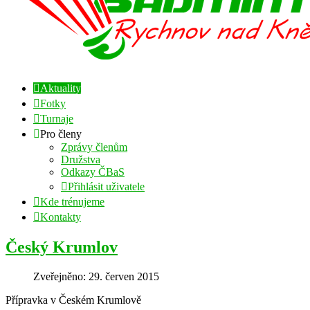
Aktuality
Fotky
Turnaje
Pro členy
Zprávy členům
Družstva
Odkazy ČBaS
Přihlásit uživatele
Kde trénujeme
Kontakty
Český Krumlov
Zveřejněno: 29. červen 2015
Přípravka v Českém Krumlově