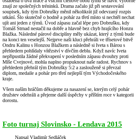
oslabena o dva hráče a všichni členové obou týmů se navíc výborně
znají ze společných tréninků. Drama začalo již při sestavování
soupisek, kdy tým Dobrušky měnil několikrát již odevzaný rozpis
utkání. Šlo skutečně o hodně a pohár za třetí místo si nechtěl nechat
ujít ani jeden z týmů. Úvod zápasu začal lépe pro Dobrušku, kdy
Tomáš Strnad nestačil na dobře a hlavně bez chyb hrajícího Honzu
Blažka. Následné párové disciplíny měly ukázat, který z týmů bude
na konci ten veselejší. Nejprve naši kluci přehráli ve třísetové bitvě
Ondru Kalinu s Honzou Blažkem a následně si Iveta s Bárou s
přehledem pohlídaly vítězství v dívčím deblu. Když navíc Iveta
nepřipustila žádné překvapení v posledním zápasu dvouhry proti
Míše Cvejnové, mohla naplno propuknout naše radost. Rychnov s
přehledem přehrál tým Dobrušky 5:2 a zaslouženě si převzal
diplom, medaile a pohár pro třetí nejlepší tým Východočeského
kraje.
Všem naším hráčům děkujeme za nasazení se, kterým celý pohár
družstev odehráli a přejeme další úspěchy v příštím roce v kategorii
dorostu.
Foto turnaj Slovinsko - Lendava 2015
Napsal
Vladimír Sedláček