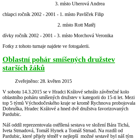
3. místo Uherová Andrea
chlapci ročník 2002 - 2001 - 1. místo Pavlíček Filip
2. místo Rott Matěj
dívky ročník 2002 - 2001 - 3. místo Morchová Veronika
Fotky z tohoto turnaje najdete ve fotogalerii.
Oblastní pohár smíšených družstev
starších žáků
Zveřejněno: 28. květen 2015
V sobotu 14.3.2015 se v Hradci Králové sehrálo závěrečné kolo
oblastního poháru smíšených družstev v kategorii do 15-ti let. Mezi
top 5 týmů Východočeského kraje se kromě Rychnova probojovala
Dobruška, Hradec Králové a hned dvě družstva favorizovaných
Pardubic.
Náš oddíl reprezentovala ostřílená sestava ve složení Bára Tichá,
Iveta Strnadová, Tomáš Hynek a Tomáš Strnad. Na rozdíl od
Pardubic, které přijely téměř v nejlepší možné sestavě byl náš tým