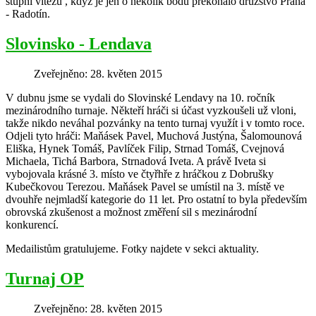
stupni vítězů , když je jen o několik bodů překonalo družstvo Praha
- Radotín.
Slovinsko - Lendava
Zveřejněno: 28. květen 2015
V dubnu jsme se vydali do Slovinské Lendavy na 10. ročník
mezinárodního turnaje. Někteří hráči si účast vyzkoušeli už vloni,
takže nikdo neváhal pozvánky na tento turnaj využít i v tomto roce.
Odjeli tyto hráči: Maňásek Pavel, Muchová Justýna, Šalomounová
Eliška, Hynek Tomáš, Pavlíček Filip, Strnad Tomáš, Cvejnová
Michaela, Tichá Barbora, Strnadová Iveta. A právě Iveta si
vybojovala krásné 3. místo ve čtyřhře z hráčkou z Dobrušky
Kubečkovou Terezou. Maňásek Pavel se umístil na 3. místě ve
dvouhře nejmladší kategorie do 11 let. Pro ostatní to byla především
obrovská zkušenost a možnost změření sil s mezinárodní
konkurencí.
Medailistům gratulujeme. Fotky najdete v sekci aktuality.
Turnaj OP
Zveřejněno: 28. květen 2015