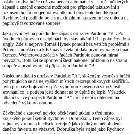
oslaben o dva hráče což znamenalo automatický "skreč" některých
zápasů a značně omezené možnosti pro případné taktizování s
rozpisem hráčů pro jednotlivá utkání. I přes tento hendikep se
Rychnováci pustili do boje s maximálním nasazením bez ohledu na
papírově favorizované soupeře.
Jako první byl na pořadu dne zápas s družstev Pardubic "B". Po
úvodních párových disciplínách byl stav utkání 1:1 a pokračovalo se
singly. Zde si nejprve Tomáš Hynek poradil bez větších problémů s
Petrem Janouškem a když navíc Iveta přidala první vyhraný set nad
Terezou Weinerovou začala v řadách Pardubic panovat mírná
nervozita. Bohužel se sportovní štestí nakonec přiklonilo na stranu
soupeře a první výhru si připsal tým Pardubic "B".
Následné utkání s družstev Pardubic "A", složeným vesměs z hráčů
pohybujících se na nejvyšších místech celorepublikových žebříčků,
bylo pro naše bojovníky spíše výbornou zkušeností s možností
srovnání co je potřeba ještě dohnat na ty úplně nejlepší. Výsledek
utkání 6:1 ve prospěch Pardubic "A" určitě není s ohledem na
odvedené výkony ostudou.
Závěrečné a zároveň nejvíce očekávané utkání o třetí místo
krajského pořadí sehrál Rychnov s Dobruškou. Tento zápas byl
zajímavý z mnoha hledisek a zřejmě jako jediný neměl předem
daného favorita na vítězství. Dobruška byla stejně jako Rychnov