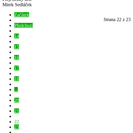
Mirek Sedláček
Začátek
Strana 22 z 23
Předchozí
14
15
16
17
18
...
20
21
22
23