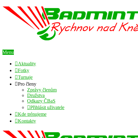
Menu
Aktuality
Fotky
Turnaje
Pro členy
Zprávy členům
Družstva
Odkazy ČBaS
Přihlásit uživatele
Kde trénujeme
Kontakty