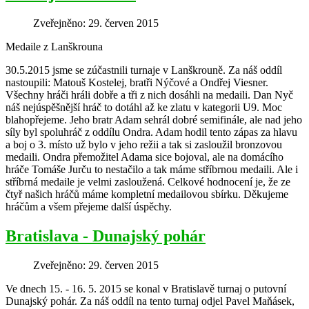
Zveřejněno: 29. červen 2015
Medaile z Lanškrouna
30.5.2015 jsme se zúčastnili turnaje v Lanškrouně. Za náš oddíl
nastoupili: Matouš Kostelej, bratři Nýčové a Ondřej Viesner.
Všechny hráči hráli dobře a tři z nich dosáhli na medaili. Dan Nyč
náš nejúspěšnější hráč to dotáhl až ke zlatu v kategorii U9. Moc
blahopřejeme. Jeho bratr Adam sehrál dobré semifinále, ale nad jeho
síly byl spoluhráč z oddílu Ondra. Adam hodil tento zápas za hlavu
a boj o 3. místo už bylo v jeho režii a tak si zasloužil bronzovou
medaili. Ondra přemožitel Adama sice bojoval, ale na domácího
hráče Tomáše Jurču to nestačilo a tak máme stříbrnou medaili. Ale i
stříbrná medaile je velmi zasloužená. Celkové hodnocení je, že ze
čtyř našich hráčů máme kompletní medailovou sbírku. Děkujeme
hráčům a všem přejeme další úspěchy.
Bratislava - Dunajský pohár
Zveřejněno: 29. červen 2015
Ve dnech 15. - 16. 5. 2015 se konal v Bratislavě turnaj o putovní
Dunajský pohár. Za náš oddíl na tento turnaj odjel Pavel Maňásek,