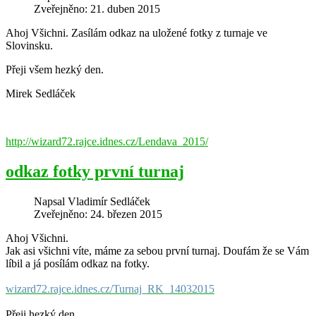
Zveřejněno: 21. duben 2015
Ahoj Všichni. Zasílám odkaz na uložené fotky z turnaje ve
Slovinsku.
Přeji všem hezký den.
Mirek Sedláček
http://wizard72.rajce.idnes.cz/Lendava_2015/
odkaz fotky první turnaj
Napsal
Vladimír Sedláček
Zveřejněno: 24. březen 2015
Ahoj Všichni.
Jak asi všichni víte, máme za sebou první turnaj. Doufám že se Vám
líbil a já posílám odkaz na fotky.
wizard72.rajce.idnes.cz/Turnaj_RK_14032015
Přeji hezký den