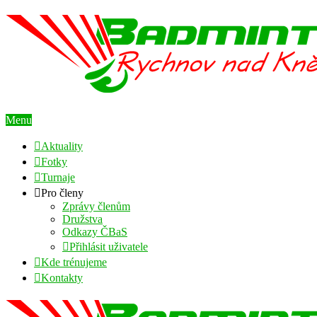
Menu
Aktuality
Fotky
Turnaje
Pro členy
Zprávy členům
Družstva
Odkazy ČBaS
Přihlásit uživatele
Kde trénujeme
Kontakty