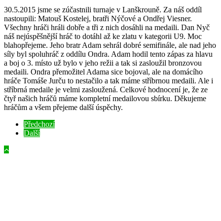
30.5.2015 jsme se zúčastnili turnaje v Lanškrouně. Za náš oddíl
nastoupili: Matouš Kostelej, bratři Nýčové a Ondřej Viesner.
Všechny hráči hráli dobře a tři z nich dosáhli na medaili. Dan Nyč
náš nejúspěšnější hráč to dotáhl až ke zlatu v kategorii U9. Moc
blahopřejeme. Jeho bratr Adam sehrál dobré semifinále, ale nad jeho
síly byl spoluhráč z oddílu Ondra. Adam hodil tento zápas za hlavu
a boj o 3. místo už bylo v jeho režii a tak si zasloužil bronzovou
medaili. Ondra přemožitel Adama sice bojoval, ale na domácího
hráče Tomáše Jurču to nestačilo a tak máme stříbrnou medaili. Ale i
stříbrná medaile je velmi zasloužená. Celkové hodnocení je, že ze
čtyř našich hráčů máme kompletní medailovou sbírku. Děkujeme
hráčům a všem přejeme další úspěchy.
Předchozí
Další