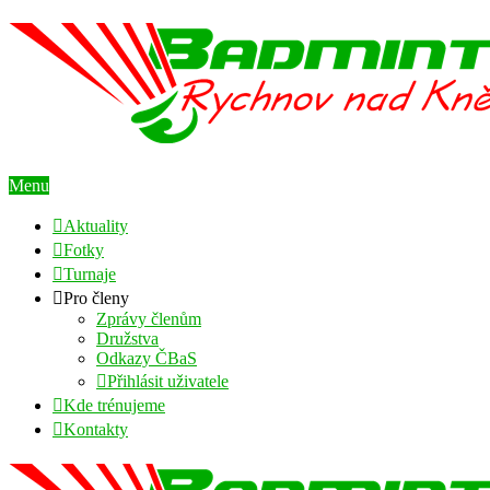
Menu
Aktuality
Fotky
Turnaje
Pro členy
Zprávy členům
Družstva
Odkazy ČBaS
Přihlásit uživatele
Kde trénujeme
Kontakty