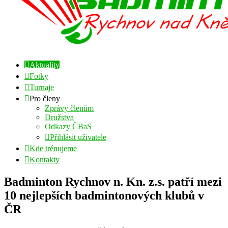
Aktuality
Fotky
Turnaje
Pro členy
Zprávy členům
Družstva
Odkazy ČBaS
Přihlásit uživatele
Kde trénujeme
Kontakty
Badminton Rychnov n. Kn. z.s. patří mezi
10 nejlepších badmintonových klubů v
ČR