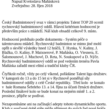
Napsal
Kvetoslava Maňásková
Zveřejněno: 28. říjen 2018
Český Badmintonový svaz v rámci projektu Talent TOP 20 ocenil
rychnovský badmintonový oddíl. Hlavní kritérium hodnocení je
především práce s mládeží. Náš klub obsadil celkově 9. místo.
Hodnocení probíhalo podle dokumentu - Systém péče o
talentovanou mládež. Rychnovský badminton se mimo jiné mohl
opřít o skvělé výsledky hned 12 hráčů, T. Hynka, V. Kaliny, J.
Blažka, O. Kaliny, P. Maixnerové, P. Maňáska, O. Viesnera, E.
Šalomounové, J. Muchové, D. Reta, N. Soukupové a D. Nýče.
Rychnovský badmintonový oddíl se pod vedením trenéra Pavla
Maňáska zařadil mezi elitní a tradiční kluby ČR.
Čtyřikrát ročně, vždy po celý víkend, pořádáme Talent ligu družstev.
V kategorii do 13 a do 15 let si v Rychnově poměřují síly
badmintonové oddíly z celé České republiky.
Třetí kolo
se konalo
v
hale Romana Šebrleho 13. a 14. října za účasti čtrnácti družstev.
Poslední finálové kolo se bude konat na stejném místě 1. a 2.
prosince, přijďte se podívat.
Nezapomínáme ani na začínající adepty tohoto dynamického sportu.
Klub v současné době stále může přijmout do svých řad nové hráče.