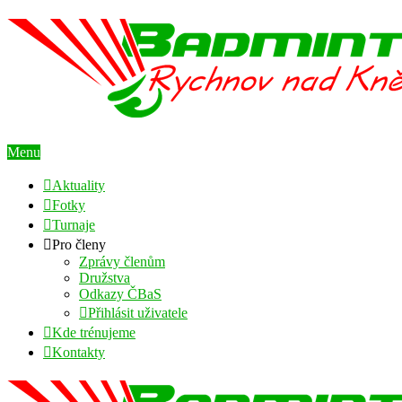
Menu
Aktuality
Fotky
Turnaje
Pro členy
Zprávy členům
Družstva
Odkazy ČBaS
Přihlásit uživatele
Kde trénujeme
Kontakty