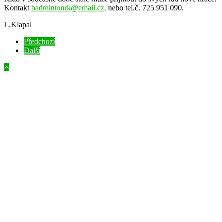
Kontakt
badmintonrk@email.cz
,
nebo tel.č. 725 951 090.
L.Klapal
Předchozí
Další